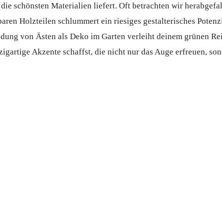
st die schönsten Materialien liefert. Oft betrachten wir herabg
ren Holzteilen schlummert ein riesiges gestalterisches Potenzia
ng von Ästen als Deko im Garten verleiht deinem grünen Reich
zigartige Akzente schaffst, die nicht nur das Auge erfreuen, s